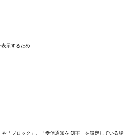
を表示するため
や「ブロック」、「受信通知を
OFF
」を設定している場