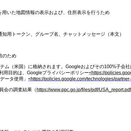
を用いた地図情報の表示および、住所表示を行うため
通知用トークン、グループ名、チャットメッセージ（本文）
信のため
テム（米国）に格納されます。
Google
およびその
100%
子会社
利用目的は、
Google
プライバシーポリシー
<https://policies.go
データ使用」
<https://policies.google.com/technologies/partner-
員会の調査結果（
https://www.ppc.go.jp/files/pdf/USA_report.pdf