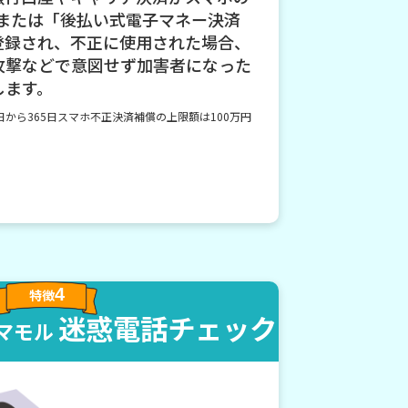
」または「後払い式電子マネー決済
登録され、不正に使用された場合、
攻撃などで意図せず加害者になった
します。
から365日
スマホ不正決済補償の上限額は100万円
4
特徴
迷惑電話チェック
マモル