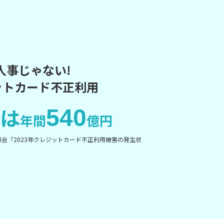
人事じゃない!
ットカード不正利用
は
540
年間
億円
協会「2023年クレジットカード不正利用被害の発生状